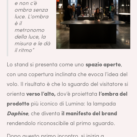
e non c’è
ombra senza
luce. L'ombra
è il
metronomo
della luce, la
misura e le dà
il ritmo”
Lo stand si presenta come uno
spazio aperto
,
con una copertura inclinata che evoca l’idea del
volo. Il risultato è che lo sguardo del visitatore si
orienta
verso l’alto,
dov’è proiettata
l’ombra del
prodotto
più iconico di Lumina: la lampada
Daphine
, che diventa
il manifesto del brand
rendendolo riconoscibile al primo sguardo.
Dopo questo primo incontro, si inizia a