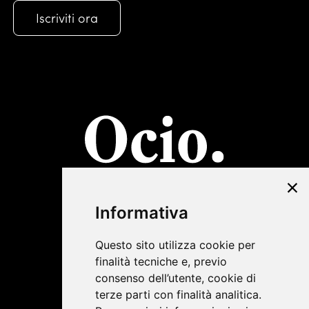
©2019 Lombardini22
Informativa
Privacy Policy
|
Cookie Policy
Questo sito utilizza cookie per
finalità tecniche e, previo
consenso dell’utente, cookie di
terze parti con finalità analitica.