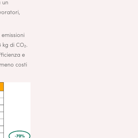
a un
oratori,
e emissioni
8 kg di CO₂.
fficienza e
 meno costi