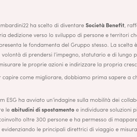
ombardini22 ha scelto di diventare
Società Benefit
, ra
ria dedizione verso lo sviluppo di persone e territori c
resenta le fondamenta del Gruppo stesso. La scelta è
volontà di prendersi l’impegno, statutario e di lungo p
 misurare le proprie azioni e indirizzare la propria cresc
er capire come migliorare, dobbiamo prima sapere a c
am ESG ha avviato un’indagine sulla mobilità dei collab
e le
abitudini di spostamento
e individuare soluzioni pi
a coinvolto oltre 300 persone e ha permesso di mappar
 evidenziando le principali direttrici di viaggio e misu