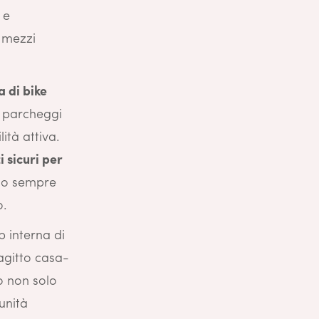
 e
i mezzi
a di bike
e parcheggi
ità attiva.
i sicuri per
ando sempre
o.
 interna di
ragitto casa-
to non solo
unità