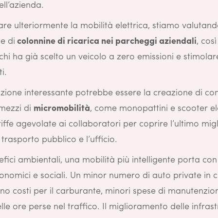
ell’azienda.
are ulteriormente la mobilità elettrica, stiamo valutan
ne di
colonnine di ricarica nei parcheggi aziendali
, cos
hi ha già scelto un veicolo a zero emissioni e stimolar
i.
opzione interessante potrebbe essere la creazione di co
 mezzi di
micromobilità
, come monopattini e scooter ele
iffe agevolate ai collaboratori per coprire l’ultimo migl
trasporto pubblico e l’ufficio.
efici ambientali, una mobilità più intelligente porta con
onomici e sociali. Un minor numero di auto private in c
eno costi per il carburante, minori spese di manutenzio
lle ore perse nel traffico. Il miglioramento delle infrast