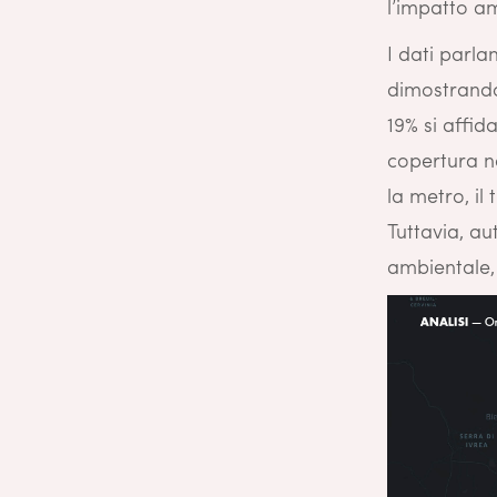
l’impatto a
I dati parla
dimostrando
19% si affid
copertura no
la metro, il
Tuttavia, a
ambientale, 