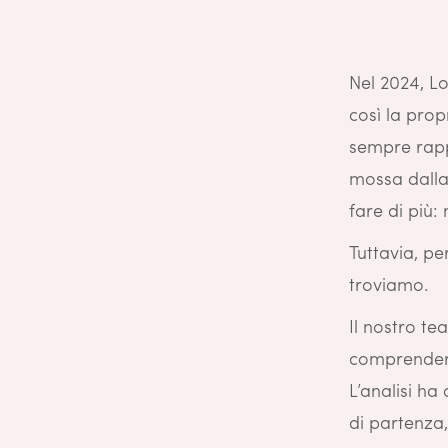
Nel 2024, L
così la prop
sempre rapp
mossa dalla 
fare di più:
Tuttavia, p
troviamo.
Il nostro te
comprender
L’analisi h
di partenza,