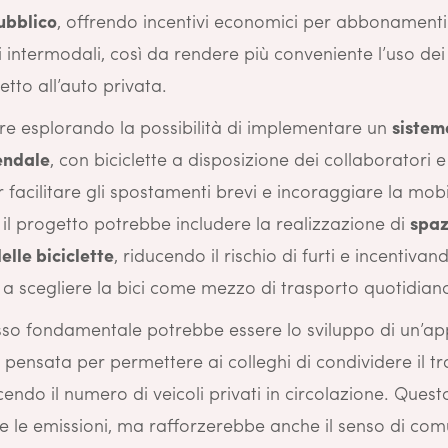
ubblico
, offrendo incentivi economici per abbonamenti
 intermodali, così da rendere più conveniente l’uso de
petto all’auto privata.
tre esplorando la possibilità di implementare un
sistem
endale
, con biciclette a disposizione dei collaboratori 
r facilitare gli spostamenti brevi e incoraggiare la mobil
, il progetto potrebbe includere la realizzazione di
spaz
delle biciclette
, riducendo il rischio di furti e incentiv
 a scegliere la bici come mezzo di trasporto quotidian
sso fondamentale potrebbe essere lo sviluppo di un’app
, pensata per permettere ai colleghi di condividere il t
cendo il numero di veicoli privati in circolazione. Ques
e le emissioni, ma rafforzerebbe anche il senso di com