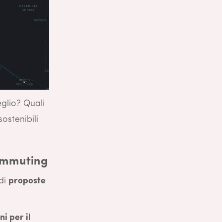
glio? Quali
ostenibili
commuting
 di
proposte
i per il