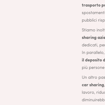
trasporto p
spostamenti
pubblici ris
Stiamo inol
sharing azi
dedicati, pe
In parallelo
il deposito 
più persone
Un altro pa
car sharing
lavoro, ridu
diminuirebb