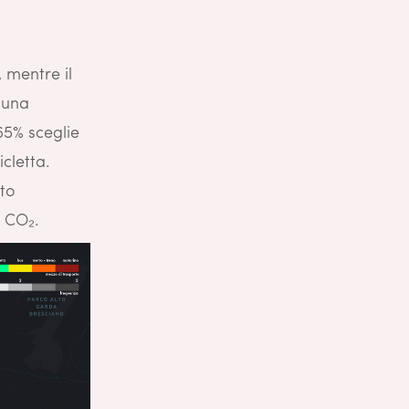
 mentre il
r una
 65% sceglie
icletta.
tto
i CO₂.