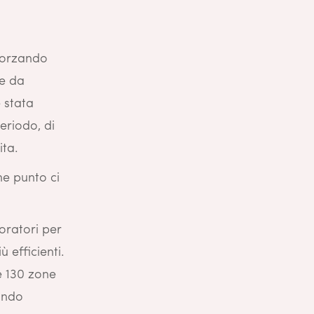
fforzando
he da
 stata
eriodo, di
ita.
he punto ci
oratori per
ù efficienti.
e 130 zone
rando