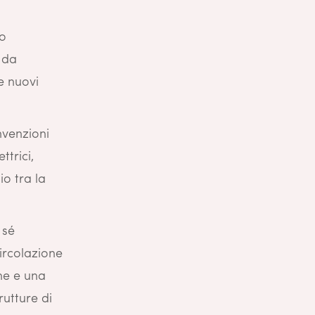
do
ì da
e nuovi
nvenzioni
ttrici,
io tra la
 sé
ircolazione
ne e una
rutture di