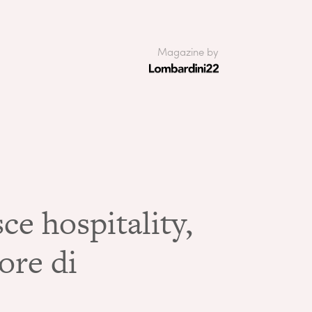
Magazine by
e hospitality,
uore di