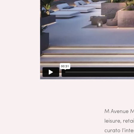
M Avenue Ma
leisure, ret
curato l’in