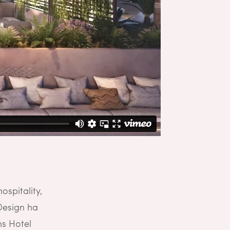
spitality,
 Design ha
ns Hotel