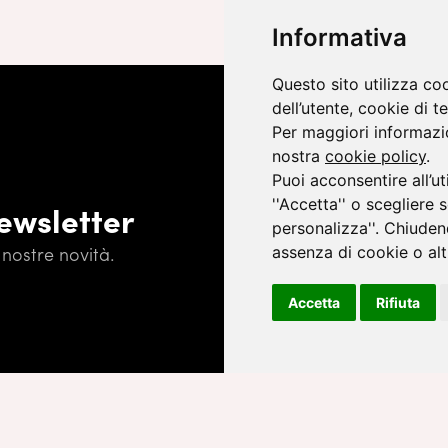
Informativa
Questo sito utilizza co
dell’utente, cookie di te
Per maggiori informazio
nostra
cookie policy
.
Puoi acconsentire all’ut
''Accetta'' o scegliere 
newsletter
personalizza''. Chiuden
nostre novità.
assenza di cookie o altr
Iscrivendoti, accetti l'
Informativa
Accetta
Rifiuta