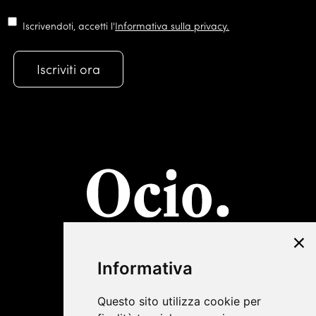
Iscrivendoti, accetti l'
Informativa sulla privacy.
©2019 Lombardini22
Informativa
Privacy Policy
|
Cookie Policy
Questo sito utilizza cookie per