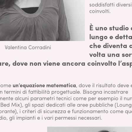
soddisfatti divers
coinvolti.
È uno studio 
lungo e detta
che diventa 
Valentina Corradini
volta una sor
are, dove non viene ancora coinvolto l’as
 come
un’equazione matematica
, dove il risultato deve
in termini di fattibilità progettuale. Bisogna incastrare
mente alcuni parametri tecnici come per esempio il nu
ed Mix), gli spazi dedicati alle aree pubbliche (Loung
orante), i criteri di sicurezza e funzionamento come qu
io, gli impianti e i vari permessi necessari.