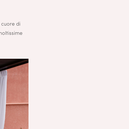
l cuore di
moltissime