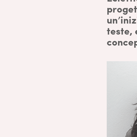
proget
un’ini
teste,
concep