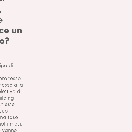
,
e
sce un
so?
ipo di
 processo
nesso alla
biettivo di
ilding
chieste
 suo
una fase
lti mesi,
e vanno