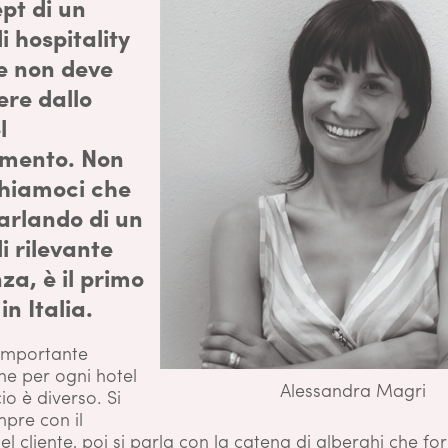
pt di un
di hospitality
e non deve
ere dallo
l
amento. Non
hiamoci che
arlando di un
di rilevante
za, è il primo
in Italia.
importante
he per ogni hotel
Alessandra Magri
io è diverso. Si
mpre con il
l cliente, poi si parla con la catena di alberghi che for