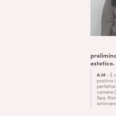
prelimin
estetico.
A.M
- È
positivo 
perfetta
camere (B
Spa, Rist
antincend