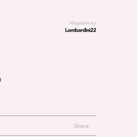
Magazine by
o
Share: