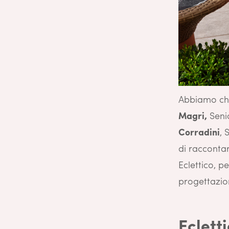
Abbiamo chi
Magri,
Senio
Corradini
, 
di raccontar
Eclettico, p
progettazion
Eclett