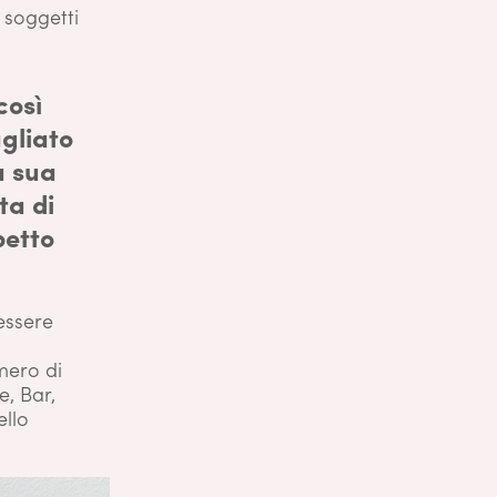
i soggetti
così
gliato
a sua
ta di
petto
 essere
mero di
e, Bar,
ello