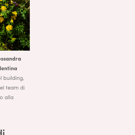
essandra
lentina
l building,
del team di
o alla
di