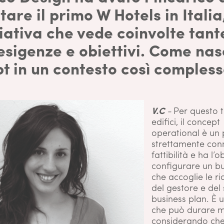
tare il primo W Hotels in Italia
ziativa che vede coinvolte tant
 esigenze e obiettivi. Come na
t in un contesto così comples
V.C
-
Per questo t
edifici, il concept
operational è un
strettamente con
fattibilità e ha l’o
configurare un bu
che accoglie le ri
del gestore e del
business plan. È 
che può durare mo
considerando ch