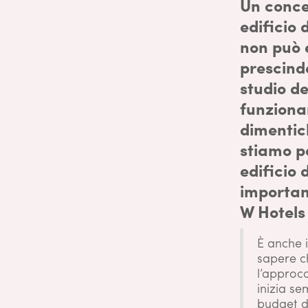
Un conce
edificio 
non può 
prescind
studio de
funzion
dimentic
stiamo p
edificio 
importan
W Hotels 
È anche 
sapere c
l’approcc
inizia se
budget de