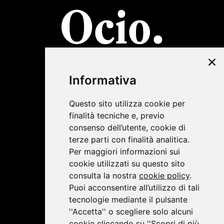
©2019 Lombardini22
Informativa
Privacy Policy
|
Cookie Policy
Questo sito utilizza cookie per
finalità tecniche e, previo
consenso dell’utente, cookie di
terze parti con finalità analitica.
Per maggiori informazioni sui
cookie utilizzati su questo sito
consulta la nostra
cookie policy
.
Puoi acconsentire all’utilizzo di tali
tecnologie mediante il pulsante
''Accetta'' o scegliere solo alcuni
cookie cliccando su ''Scopri di più