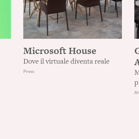
Microsoft House
n
Dove il virtuale diventa reale
M
Press
p
At