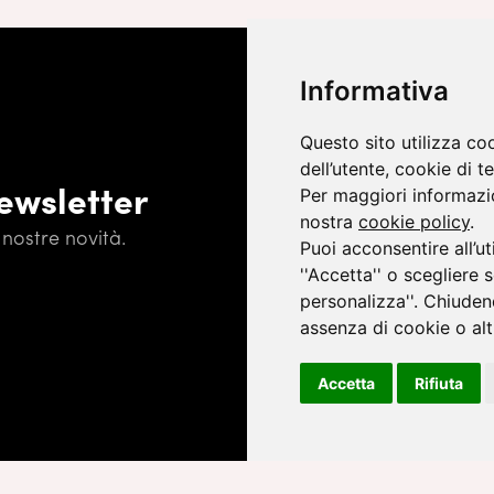
Informativa
Questo sito utilizza co
dell’utente, cookie di te
newsletter
Per maggiori informazio
nostra
cookie policy
.
nostre novità.
Puoi acconsentire all’ut
Iscrivendoti, accetti l'
Informativa
''Accetta'' o scegliere 
personalizza''. Chiuden
assenza di cookie o altr
Accetta
Rifiuta