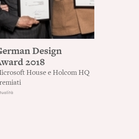
German Design
Award 2018
icrosoft House e Holcom HQ
remiati
tualità