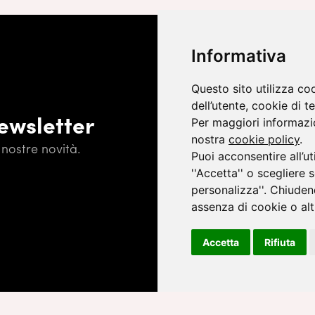
Informativa
Questo sito utilizza co
dell’utente, cookie di te
newsletter
Per maggiori informazio
nostra
cookie policy
.
nostre novità.
Iscrivendoti, accetti l'
Informativa
Puoi acconsentire all’ut
''Accetta'' o scegliere 
personalizza''. Chiuden
assenza di cookie o altr
Accetta
Rifiuta