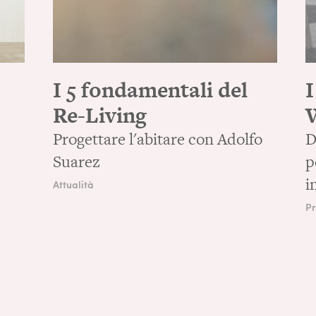
I 5 fondamentali del
I
Re-Living
Progettare l'abitare con Adolfo
D
Suarez
p
i
Attualità
Pr