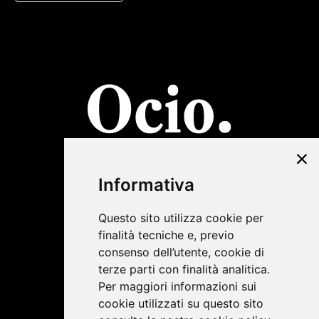
©2019 Lombardini22
Informativa
Privacy Policy
|
Cookie Policy
Questo sito utilizza cookie per
finalità tecniche e, previo
consenso dell’utente, cookie di
terze parti con finalità analitica.
Per maggiori informazioni sui
cookie utilizzati su questo sito