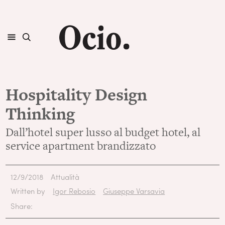
Hospitality Design
Thinking
Dall’hotel super lusso al budget hotel, al
service apartment brandizzato
12/9/2018
Attualità
Written by
Igor Rebosio
Giuseppe Varsavia
Share: