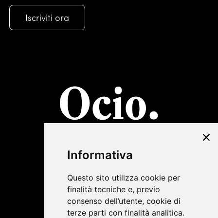
©2019 Lombardini22
Informativa
Privacy Policy
|
Cookie Policy
Questo sito utilizza cookie per
finalità tecniche e, previo
consenso dell’utente, cookie di
terze parti con finalità analitica.