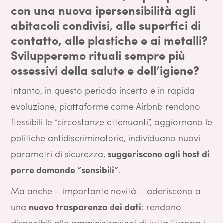
con una nuova ipersensibilità agli
abitacoli condivisi, alle superfici di
contatto, alle plastiche e ai metalli?
Svilupperemo rituali sempre più
ossessivi della salute e dell’igiene?
Intanto, in questo periodo incerto e in rapida
evoluzione, piattaforme come Airbnb rendono
flessibili le “circostanze attenuanti”, aggiornano le
politiche antidiscriminatorie, individuano nuovi
parametri di sicurezza,
suggeriscono agli host di
porre domande “sensibili”
.
Ma anche – importante novità – aderiscono a
una
nuova trasparenza dei dati
: rendono
disponibili alle amministrazioni di tutta Europa i