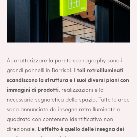
A caratterizzare la parete scenography sono i
grandi pannelli in Barrisol.
I teli retroilluminati
scandiscono la struttura e i suoi diversi piani con
immagini di prodotti
, realizzazioni e la
necessaria segnaletica dello spazio. Tutte le aree
sono annunciate da insegne retroilluminate a
quadrato con contenuto identificativo non
direzionale.
L’effetto è quello delle insegna dei