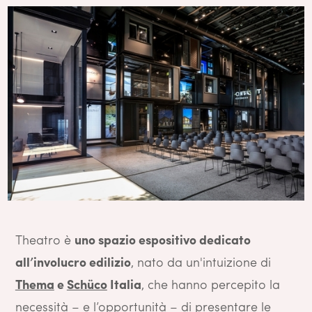
Theatro è
uno spazio espositivo dedicato
all’involucro edilizio
, nato da un'intuizione di
Thema
e
Schüco
Italia
, che hanno percepito la
necessità – e l’opportunità – di presentare le