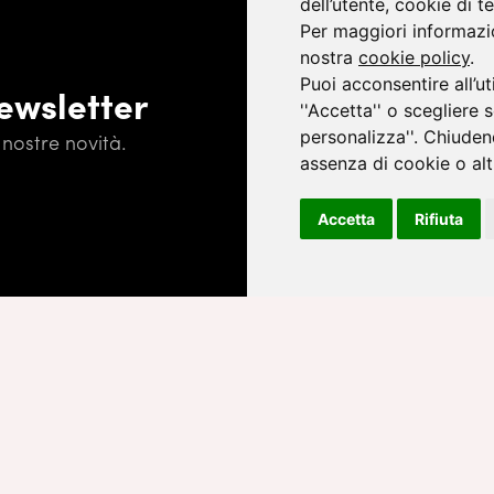
dell’utente, cookie di te
Per maggiori informazio
nostra
cookie policy
.
Puoi acconsentire all’ut
newsletter
''Accetta'' o scegliere 
personalizza''. Chiuden
nostre novità.
Iscrivendoti, accetti l'
Informativa
assenza di cookie o altr
Accetta
Rifiuta
Quello che ancora c'è da fa