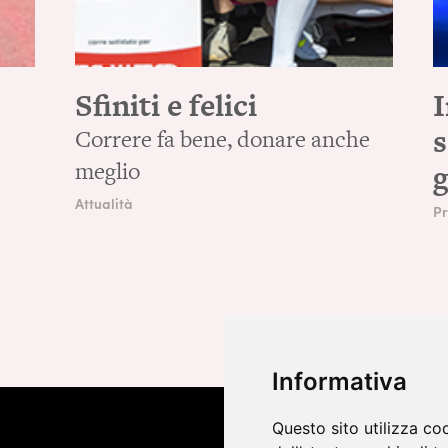
Sfiniti e felici
I
s
Correre fa bene, donare anche
meglio
g
Attualità
Pr
Informativa
Questo sito utilizza co