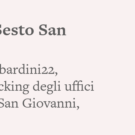
 Sesto San
ardini22,
king degli uffici
 San Giovanni,