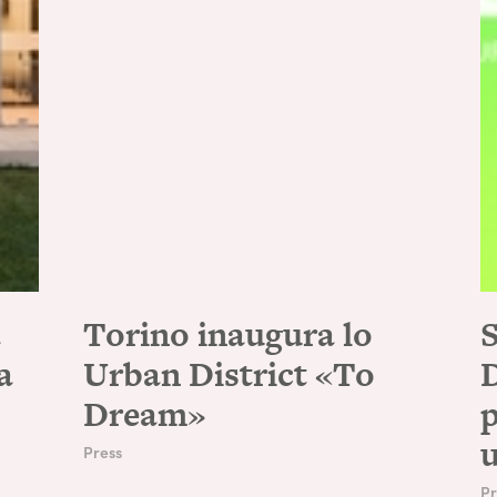
a
Torino inaugura lo
S
a
Urban District «To
D
Dream»
p
u
Press
Pr