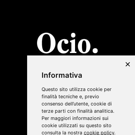
©2019 Lombardini22
Informativa
Privacy Policy
|
Cookie Policy
Questo sito utilizza cookie per
finalità tecniche e, previo
consenso dell’utente, cookie di
terze parti con finalità analitica.
Per maggiori informazioni sui
cookie utilizzati su questo sito
consulta la nostra
cookie policy
.