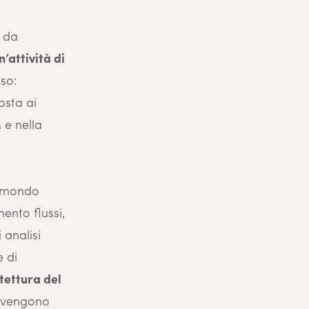
i da
’attività di
sso:
posta ai
 e nella
l mondo
ento flussi,
 analisi
e di
itettura del
 vengono