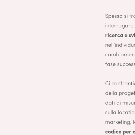
Spesso si tr
interrogare
ricerca e sv
nell’individu
cambiamenti
fase success
Ci confront
della proge
dati di misu
sulla locati
marketing, 
codice per c