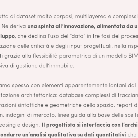
atta di dataset molto corposi, multilayered e compless
. Ne deriva
una spinta all’innovazione, alimentata da un
iluppo
, che declina l’uso del “dato” in tre fasi del proce
azione delle criticità e degli input progettuali, nella ris
 grazie alla flessibilità parametrica di un modello BIM
iva di gestione dell’immobile.
iamo spesso con elementi apparentemente lontani da
ttazione architettonica: database complessi di tracciam
razioni sintattiche e geometriche dello spazio, report di
on, indagini di mercato, linee guida alla base delle scelt
leasing e design.
Il progettista si interfaccia con l’arch
ondurre un’analisi qualitativa su dati quantitativi
che