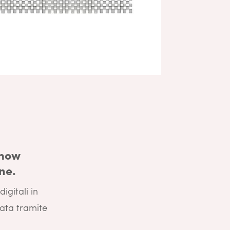
-how
ne.
igitali in
ata tramite