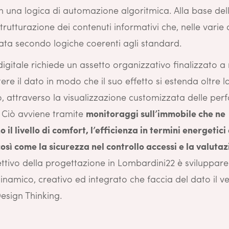
in una logica di automazione algoritmica. Alla base del
strutturazione dei contenuti informativi che, nelle varie d
nata secondo logiche coerenti agli standard.
digitale richiede un assetto organizzativo finalizzato a
ere il dato in modo che il suo effetto si estenda oltre
o, attraverso la visualizzazione customizzata delle pe
o. Ciò avviene tramite
monitoraggi sull’immobile che ne
 il livello di comfort, l’efficienza in termini energetici 
osì come la sicurezza nel controllo accessi e la valutaz
iettivo della progettazione in Lombardini22 è sviluppar
namico, creativo ed integrato che faccia del dato il v
esign Thinking.