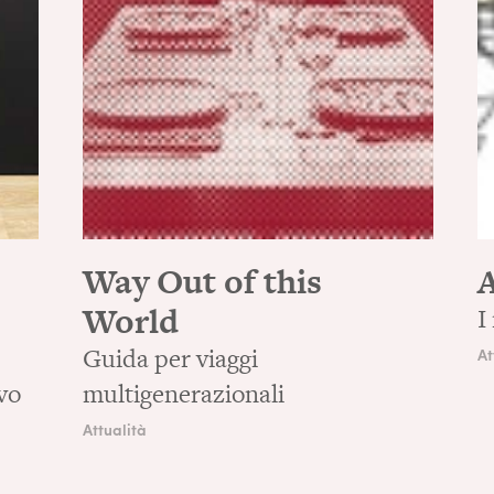
Way Out of this
A
World
I
Guida per viaggi
At
ovo
multigenerazionali
Attualità