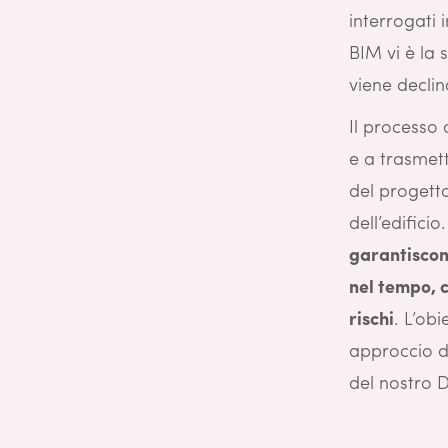
interrogati 
BIM vi è la 
viene decli
Il processo 
e a trasmett
del progett
dell’edifici
garantiscono
nel tempo, c
rischi
. L’ob
approccio di
del nostro D