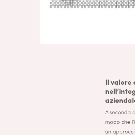
Il valore
nell’inte
aziendal
A seconda de
modo che l’
un approcci