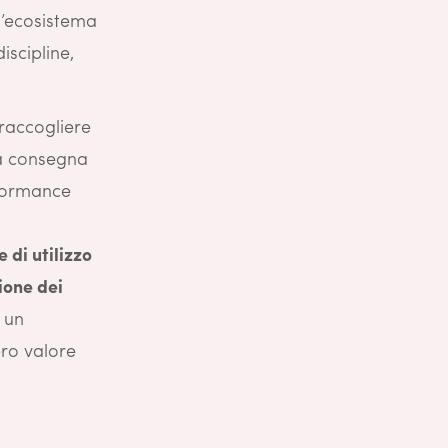
l’ecosistema
iscipline,
 raccogliere
 la consegna
rformance
e di utilizzo
ione dei
e un
ero valore