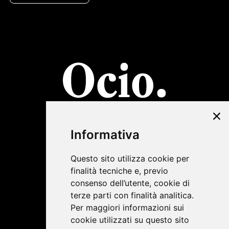
©2019 Lombardini22
Informativa
Privacy Policy
|
Cookie Policy
Questo sito utilizza cookie per
finalità tecniche e, previo
consenso dell’utente, cookie di
terze parti con finalità analitica.
Per maggiori informazioni sui
cookie utilizzati su questo sito