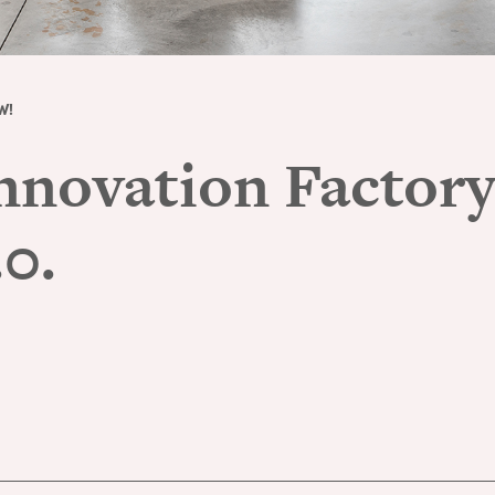
W!
Innovation Facto
.0.