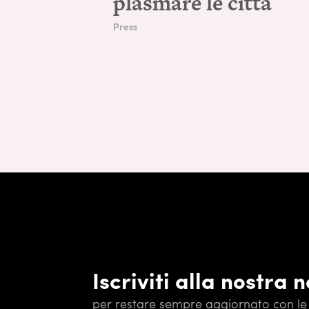
plasmare le città
Press
Iscriviti alla nostra 
per restare sempre aggiornato con le 