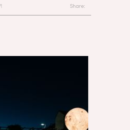
!
Share: