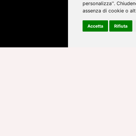
Iscrivendoti, accetti l'
Informativa
personalizza''. Chiuden
assenza di cookie o altr
Accetta
Rifiuta
Quello che ancora c'è da fa