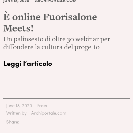
JUNE 18, 2020
ARCHIPORTALE.COM
È online Fuorisalone
Meets!
Un palinsesto di oltre 30 webinar per
diffondere la cultura del progetto
Leggi l’articolo
June 18, 2020
Press
Written by
Archiportale.com
Share: